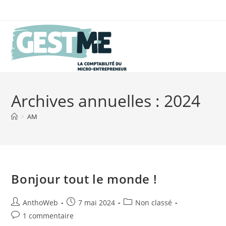
Skip
to
content
Archives annuelles : 2024
>
AM
Bonjour tout le monde !
Auteur/autrice
Publication
Post
AnthoWeb
7 mai 2024
Non classé
de
publiée :
category:
Commentaires
1 commentaire
la
de